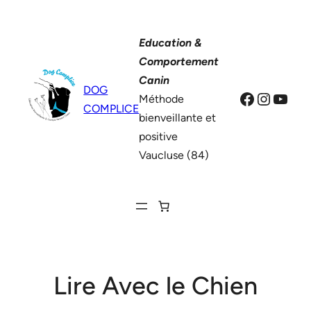
Aller
au
Education &
contenu
Comportement
Canin
DOG
Facebook
Instag
YouT
Méthode
COMPLICE
bienveillante et
positive
Vaucluse (84)
Lire Avec le Chien