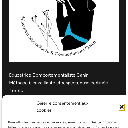
Educatrice Comportementaliste Canin
Méthode bienveillante et respectueuse certifiée
#mfec
Pernes-les-Fontaines et alentours
Gérer le consentement aux
(Vaucluse – 84), France
cookies
dogcomplice@gmail.com
Pour offrir les meilleures expériences, nous utilisons des technologies
telles que les cookies pour stocker et/ou accéder aux informations des