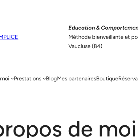
Education & Comportemen
MPLICE
Méthode bienveillante et po
Vaucluse (84)
 moi
Prestations
Blog
Mes partenaires
Boutique
Réserva
propos de moi