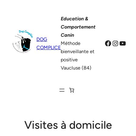
Aller
au
Education &
contenu
Comportement
Canin
DOG
Facebook
Instag
YouT
Méthode
COMPLICE
bienveillante et
positive
Vaucluse (84)
Visites à domicile