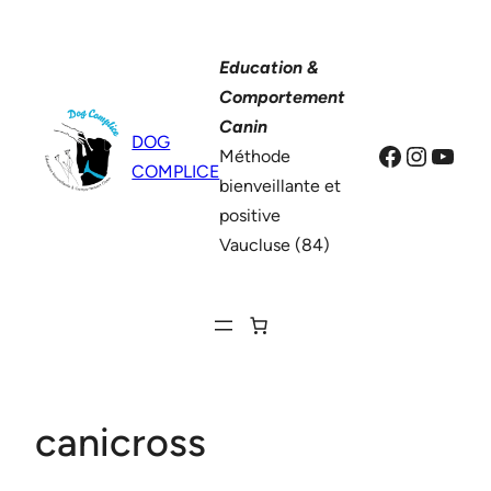
Aller
au
Education &
contenu
Comportement
Canin
DOG
Facebook
Instag
YouT
Méthode
COMPLICE
bienveillante et
positive
Vaucluse (84)
canicross